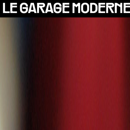
25 ANS
L'ASSOCIATION
AUTO
VÉLO
CANTINE
CULTURE
SOLIDARITÉS
DIY
LE CHANTIER
MAMMA
RÉSIDENTS
CONTACT
OASIS