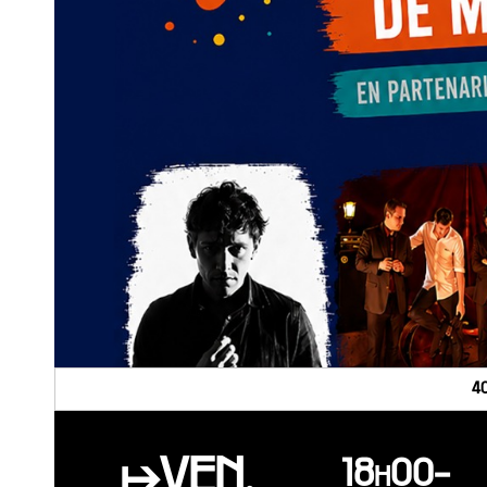
4
↦VEN.
18h00-