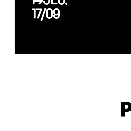
↦JEU.
17/09
P