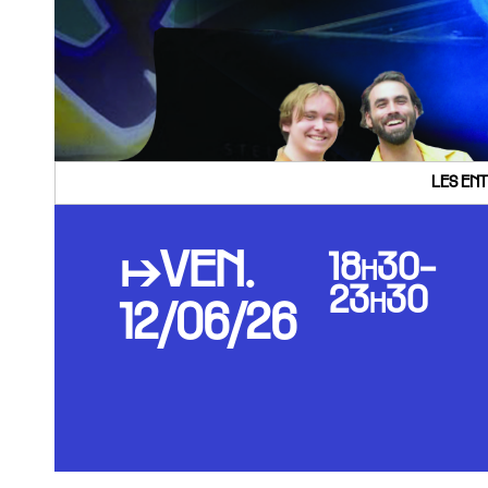
LES ENT
↦VEN.
18h30-
23h30
12/06/26