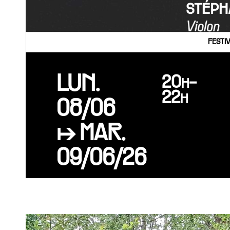
FESTI
LUN.
20h-
22h
08/06
↦ MAR.
09/06/26