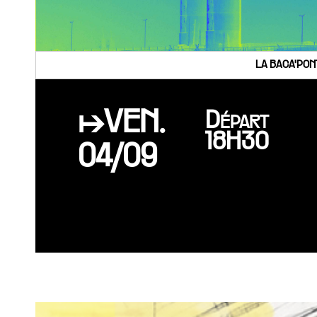
LA BACA'PON
↦VEN.
Départ
18H30
04/09