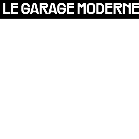
25 ANS
L'ASSOCIATION
AUTO
VÉLO
CANTINE
CULTURE
SOLIDARITÉS
DIY
LE CHANTIER
MAMMA
RÉSIDENTS
CONTACT
OASIS