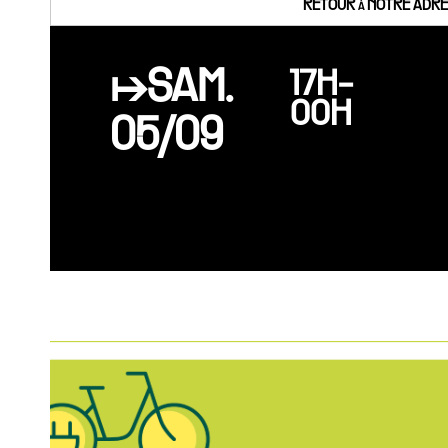
RETOUR à NOTRE ADRES
↦SAM.
17H-
00H
05/09