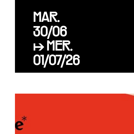
MAR.
30/06
↦ MER.
01/07/26