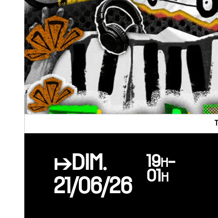
↦DIM.
19h-
01h
21/06/26