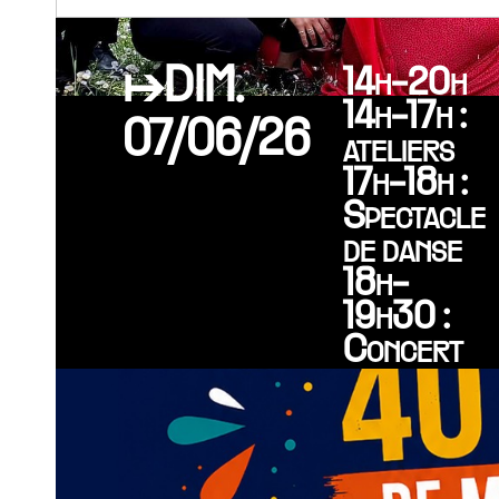
↦DIM.
14h-20h
14h-17h :
07/06/26
ateliers
17h-18h :
Spectacle
de danse
18h-
19h30 :
Concert