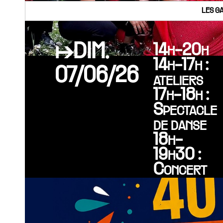
LES G
↦DIM.
14h-20h
14h-17h :
07/06/26
ateliers
17h-18h :
Spectacle
de danse
18h-
19h30 :
Concert