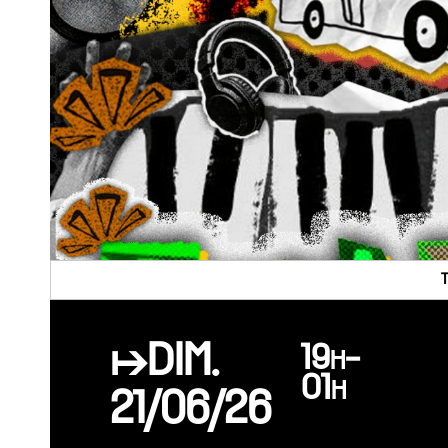
↦DIM.
19h-
01h
21/06/26