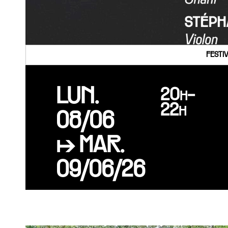
FESTI
LUN.
20h-
22h
08/06
↦ MAR.
09/06/26