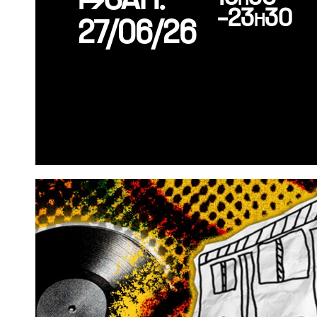
↦SAM.
-23h30
27/06/26