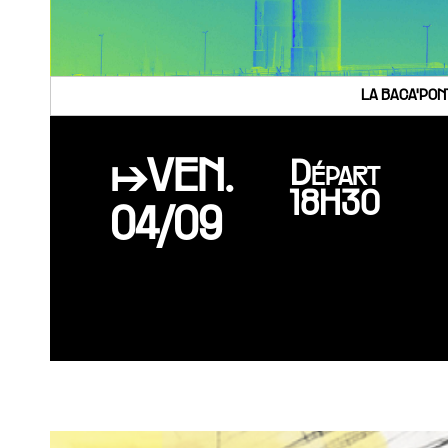
LA BACA'PON
↦VEN.
Départ
18H30
04/09