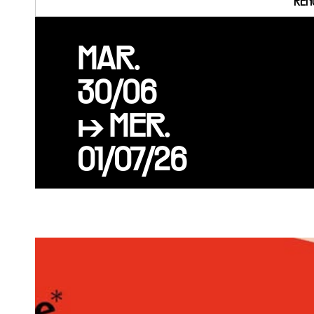
REN
MAR.
30/06
↦ MER.
01/07/26