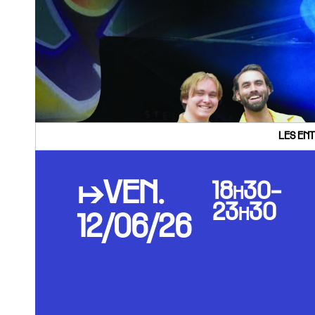
LES ENT
↦VEN.
18h30-
23h30
12/06/26