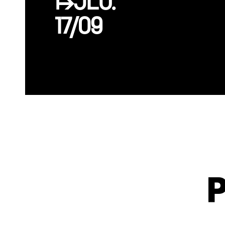
↦JEU.
17/09
P