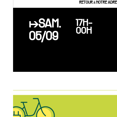
RETOUR à NOTRE ADRES
↦SAM.
17H-
00H
05/09