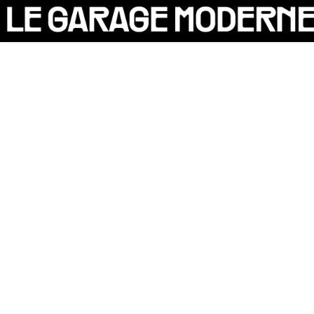
25 ANS
L'ASSOCIATION
AUTO
VÉLO
CANTINE
CULTURE
SOLIDARITÉS
DIY
LE CHANTIER
MAMMA
RÉSIDENTS
CONTACT
OASIS