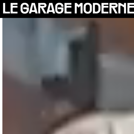
25 ANS
L'ASSOCIATION
AUTO
VÉLO
CANTINE
CULTURE
SOLIDARITÉS
DIY
LE CHANTIER
MAMMA
RÉSIDENTS
CONTACT
OASIS