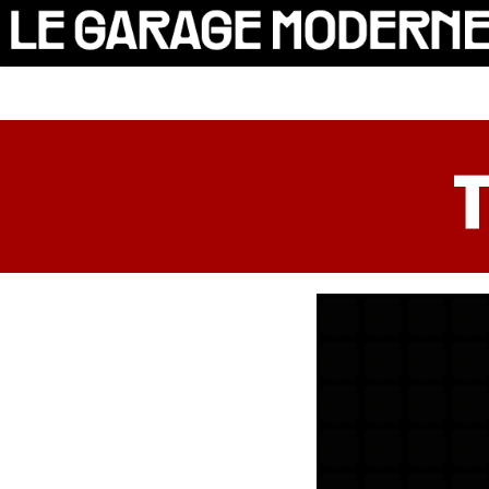
25 ans
L'association
Auto
VÉLO
Cantine
Culture
SOLIDARITÉS
DIY
Le chantier
MAMMA
RÉSIDENTS
Contact
OASIs