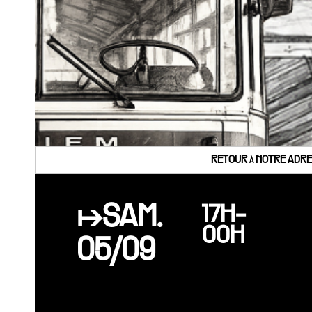
RETOUR à NOTRE ADRES
↦SAM.
17H-
00H
05/09