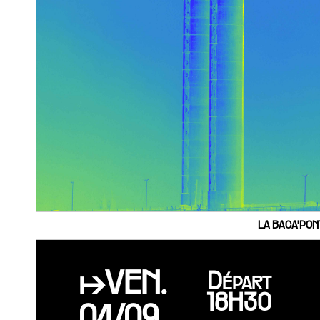
LA BACA'PON
↦VEN.
Départ
18H30
04/09