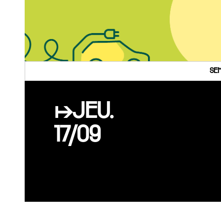
SEM
↦JEU.
17/09