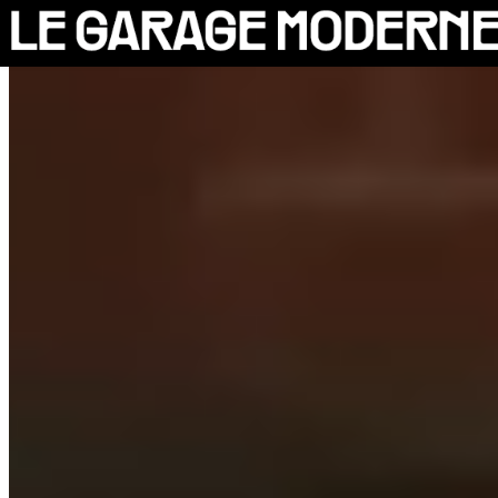
25 ANS
L'ASSOCIATION
AUTO
VÉLO
CANTINE
CULTURE
SOLIDARITÉS
DIY
LE CHANTIER
MAMMA
RÉSIDENTS
CONTACT
OASIS