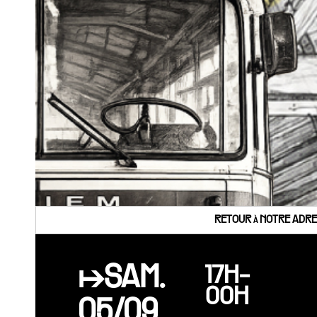
RETOUR à NOTRE ADRES
↦SAM.
17H-
00H
05/09