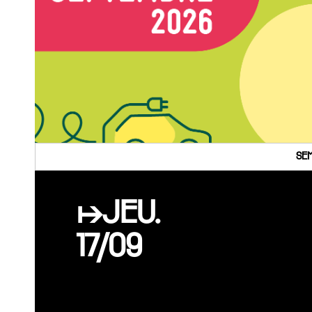
SEM
↦JEU.
17/09