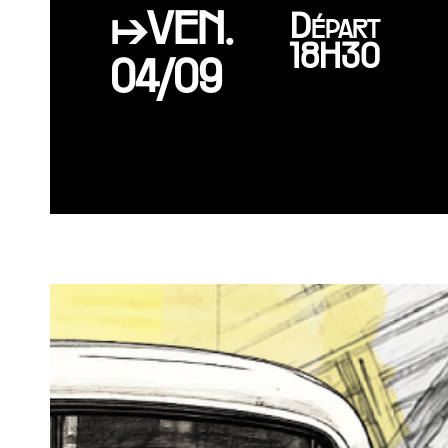
↦VEN.
Départ
18H30
04/09