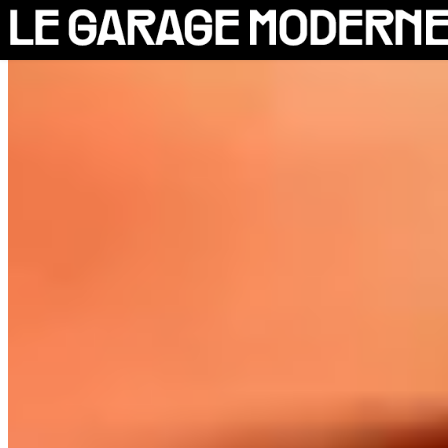
25 ANS
L'ASSOCIATION
AUTO
VÉLO
CANTINE
CULTURE
SOLIDARITÉS
DIY
LE CHANTIER
MAMMA
RÉSIDENTS
CONTACT
OASIS