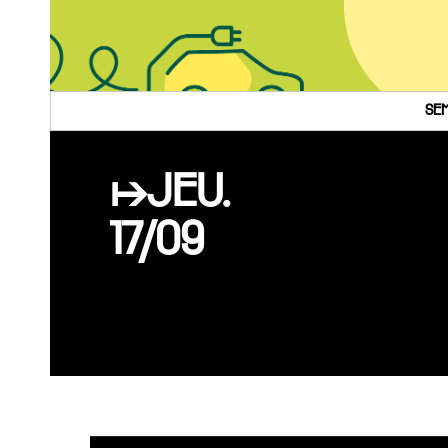
SEM
↦JEU.
17/09