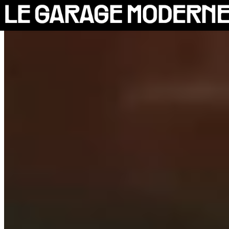
25 ANS
L'ASSOCIATION
AUTO
VÉLO
CANTINE
CULTURE
SOLIDARITÉS
DIY
LE CHANTIER
MAMMA
RÉSIDENTS
CONTACT
OASIS