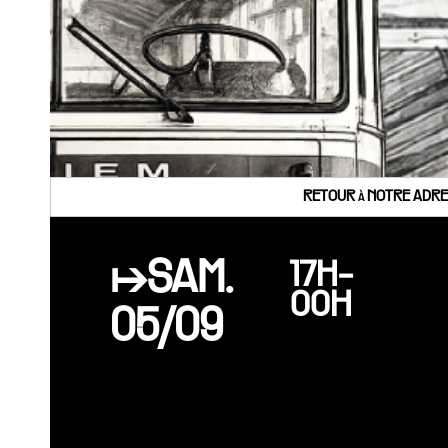
RETOUR à NOTRE ADRES
↦SAM.
17H-
00H
05/09