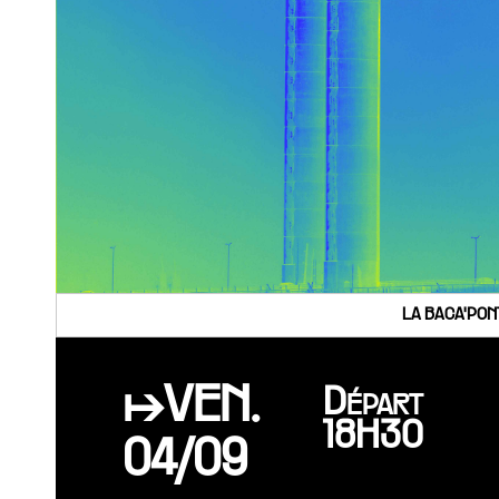
LA BACA'PON
↦VEN.
Départ
18H30
04/09