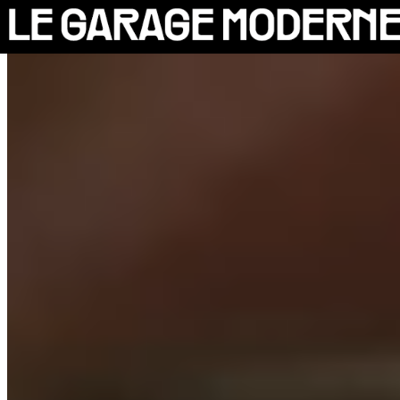
25 ANS
L'ASSOCIATION
AUTO
VÉLO
CANTINE
CULTURE
SOLIDARITÉS
DIY
LE CHANTIER
MAMMA
RÉSIDENTS
CONTACT
OASIS