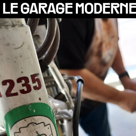
25 ANS
L'ASSOCIATION
AUTO
VÉLO
CANTINE
CULTURE
SOLIDARITÉS
DIY
LE CHANTIER
MAMMA
RÉSIDENTS
CONTACT
OASIS