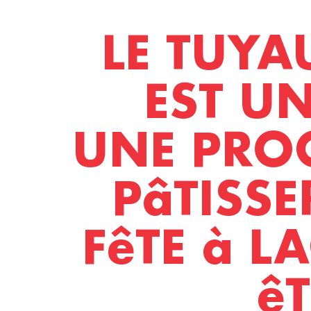
LE TUYA
EST UN
UNE PRO
PâTISSE
FêTE à L
êT