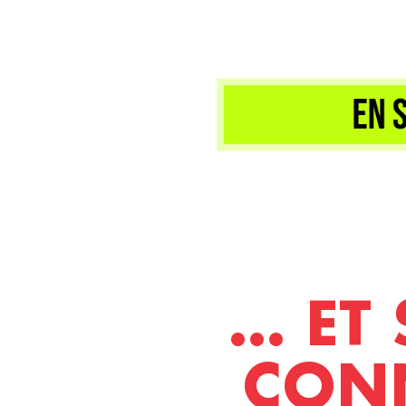
... E
CONN