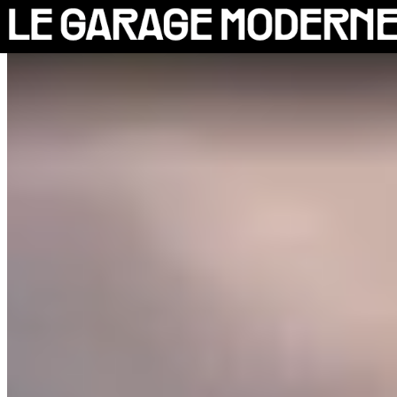
25 ANS
L'ASSOCIATION
AUTO
VÉLO
CANTINE
CULTURE
SOLIDARITÉS
DIY
LE CHANTIER
MAMMA
RÉSIDENTS
CONTACT
OASIS