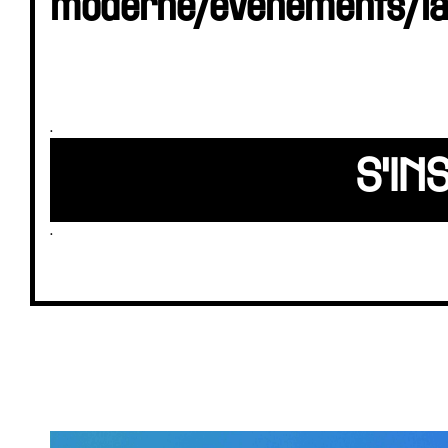
moderne/evenements/l
.
S'IN
.