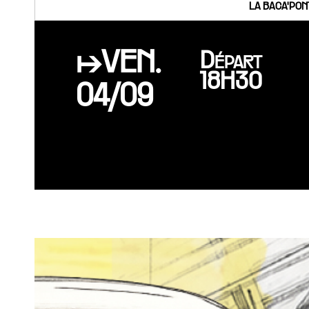
LA BACA'PON
↦VEN.
Départ
18H30
04/09