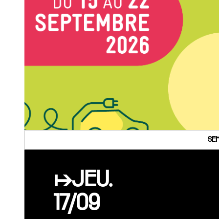
SEM
↦JEU.
17/09