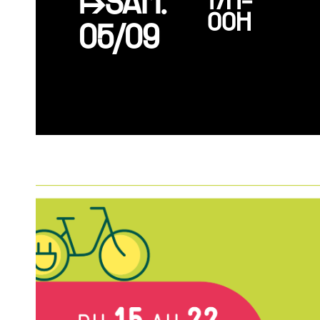
↦SAM.
17H-
00H
05/09