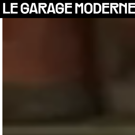
25 ANS
L'ASSOCIATION
AUTO
VÉLO
CANTINE
CULTURE
SOLIDARITÉS
DIY
LE CHANTIER
MAMMA
RÉSIDENTS
CONTACT
OASIS