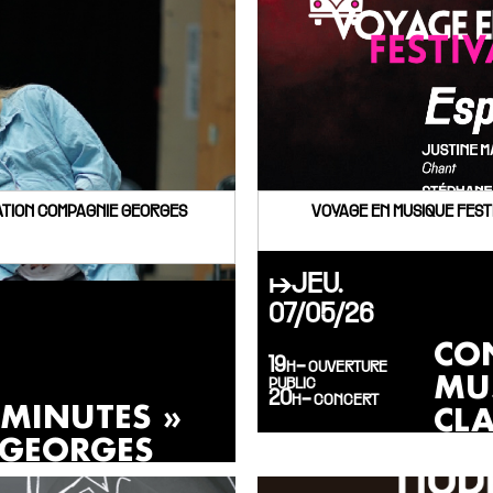
éATION COMPAGNIE GEORGES
VOYAGE EN MUSIQUE FEST
↦JEU.
07/05/26
CO
19h- ouverture
MU
public
20h- concert
 MINUTES »
CL
 GEORGES