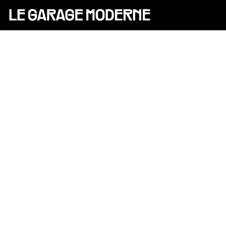
25 ANS
L'ASSOCIATION
AUTO
VÉLO
CANTINE
CULTURE
SOLIDARITÉS
DIY
[X]
LE CHANTIER
MAMMA
RÉSIDENTS
CONTACT
OASIS