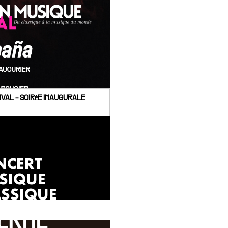
IVAL - SOIRéE INAUGURALE
NCERT
SIQUE
ASSIQUE