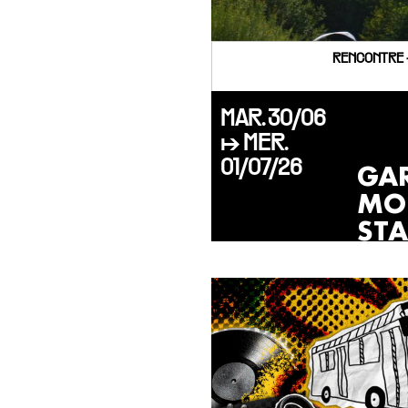
RENCONTRE 
MAR. 30/06
↦ MER.
01/07/26
GA
MO
ST