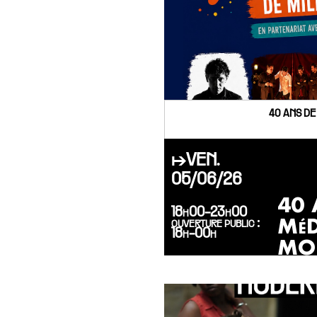
40 ANS DE
↦VEN.
05/06/26
40 
18h00-23h00
MéD
ouverture public :
18h-00h
MO