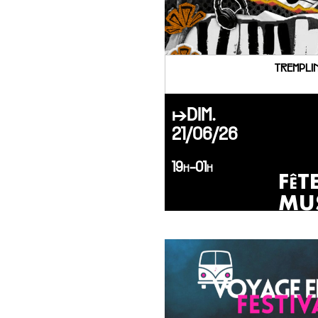
TREMPLIN
↦DIM.
21/06/26
19h-01h
FêT
MU