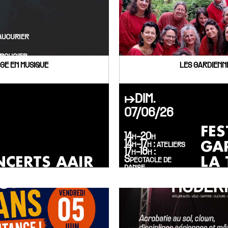
GE EN MUSIQUE
LES GARDIENN
↦DIM.
07/06/26
FES
14h-20h
GA
14h-17h : ateliers
17h-18h :
CERTS AAIR
LA 
Spectacle de
danse
18h-19h30 :
Concert