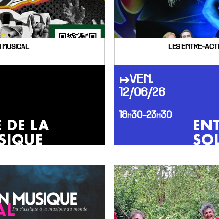
 MUSICAL
LES ENTRE-ACTE
↦VEN.
12/06/26
18h30-23h30
E DE LA
ENT
SIQUE
SOL