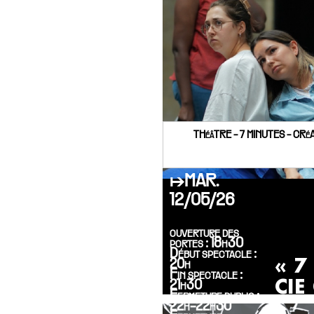
THéâTRE - 7 MINUTES - CR
↦MAR.
12/05/26
ouverture des
portes : 18h30
Début spectacle :
« 7
20h
Fin spectacle :
CIE
21h30
Fermeture public :
22h-22h30