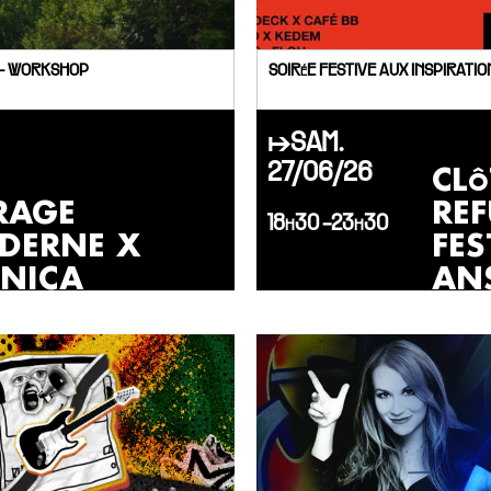
- WORKSHOP
SOIRéE FESTIVE AUX INSPIRATI
↦SAM.
CL
27/06/26
RAGE
RE
18h30 -23h30
DERNE X
FES
ANICA
AN