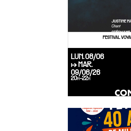
FESTIVAL VOYA
LUN. 08/06
↦ MAR.
09/06/26
20h-22h
CON