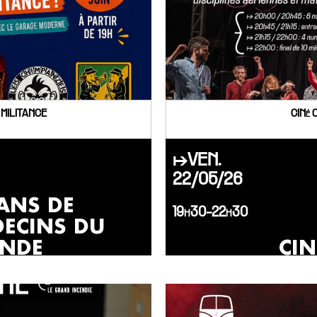
 MILITANCE
CINé 
↦VEN.
22/05/26
ANS DE
19h30-22h30
ECINS DU
NDE
CIN