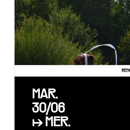
REN
MAR.
30/06
↦ MER.