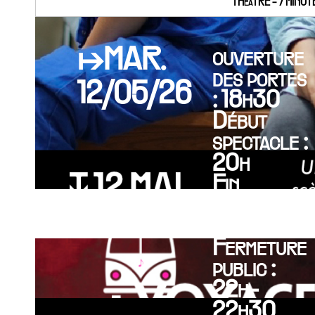
THéâTRE - 7 MINU
↦MAR.
ouverture
des portes
12/05/26
: 18h30
Début
spectacle :
20h
Fin
spectacle :
21h30
Fermeture
public :
22h-
22h30