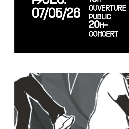
↦JEU.
ouverture
07/05/26
public
20h-
concert