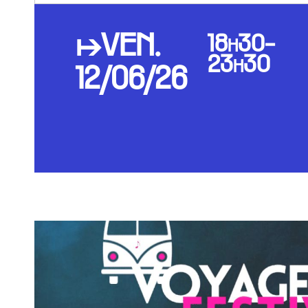
↦VEN.
18h30-
23h30
12/06/26