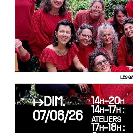
LES G
↦DIM.
14h-20h
14h-17h :
07/06/26
ateliers
17h-18h :