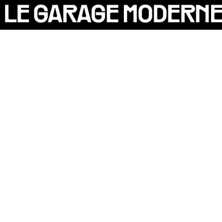
25 ANS
L'ASSOCIATION
AUTO
P
VÉLO
CANTINE
CULTURE
SOLIDARITÉS
DIY
LE CHANTIER
MAMMA
RÉSIDENTS
[X]
CONTACT
OASIS