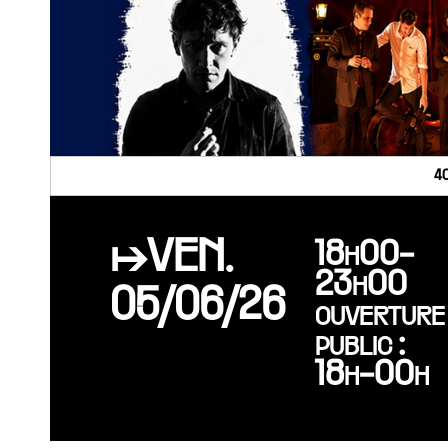
4
↦VEN.
18h00-
23h00
05/06/26
ouverture
public :
18h-00h