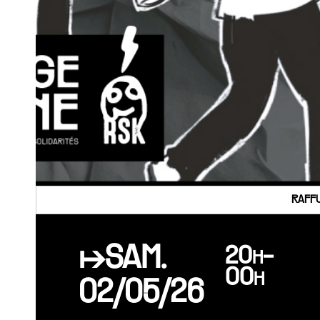
RAFFU
↦SAM.
20h-
00h
02/05/26