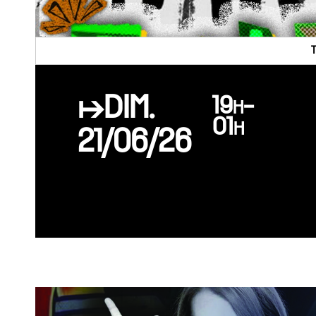
↦DIM.
19h-
01h
21/06/26