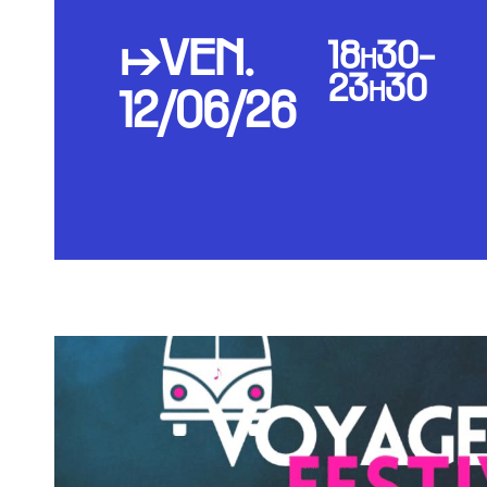
↦VEN.
18h30-
23h30
12/06/26