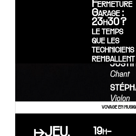
Fermeture
Garage :
23h30 ?
le temps
que les
techniciens
remballent
VOYAGE EN MUSIQ
↦JEU.
19h-