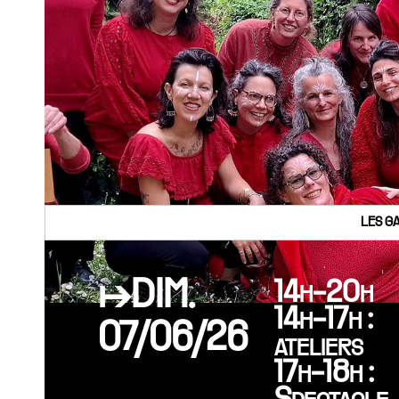
LES G
↦DIM.
14h-20h
14h-17h :
07/06/26
ateliers
17h-18h :