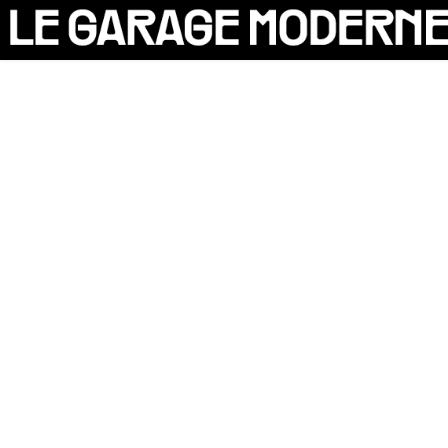
25 ANS
L'ASSOCIATION
AUTO
P
VÉLO
CANTINE
CULTURE
SOLIDARITÉS
DIY
LE CHANTIER
MAMMA
RÉSIDENTS
[X]
CONTACT
OASIS