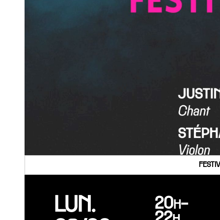
FESTI
LUN.
20h-
22h