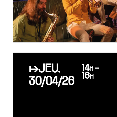
↦JEU.
14h -
16h
30/04/26