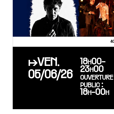
4
↦VEN.
18h00-
23h00
05/06/26
ouverture
public :
18h-00h