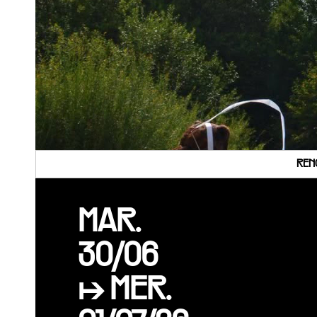
REN
MAR.
30/06
↦ MER.