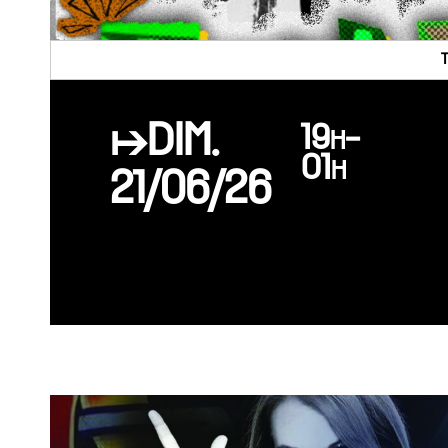
↦DIM.
19h-
01h
21/06/26