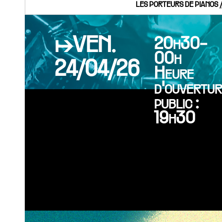
LES PORTEURS DE PIANOS
↦VEN.
20h30-
00h
24/04/26
Heure
d'ouvertu
public :
19h30