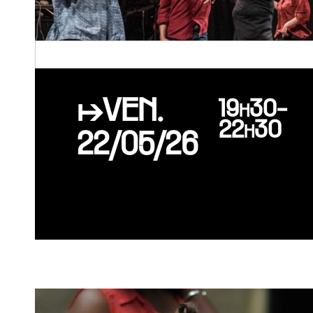
↦VEN.
19h30-
22h30
22/05/26