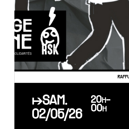
RAFFU
↦SAM.
20h-
00h
02/05/26