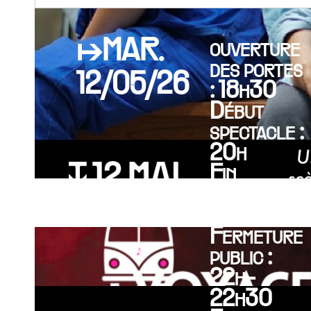
↦MAR.
ouverture
des portes
12/05/26
: 18h30
Début
spectacle :
20h
Fin
spectacle :
21h30
Fermeture
public :
22h-
22h30