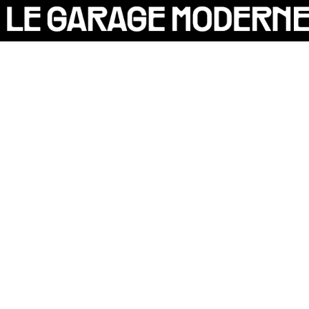
25 ANS
L'ASSOCIATION
AUTO
P
VÉLO
CANTINE
CULTURE
SOLIDARITÉS
DIY
LE CHANTIER
MAMMA
RÉSIDENTS
[X]
CONTACT
OASIS