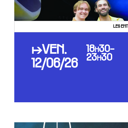
LES ENT
↦VEN.
18h30-
23h30
12/06/26