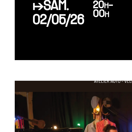
↦SAM.
20h-
00h
02/05/26