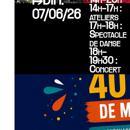
↦DIM.
14h-20h
14h-17h :
07/06/26
ateliers
17h-18h :
Spectacle
de danse
18h-
19h30 :
Concert