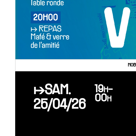
MOB
↦SAM.
19h-
00h
25/04/26