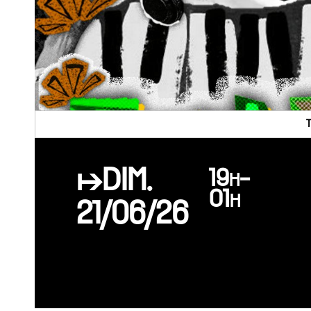
↦DIM.
19h-
01h
21/06/26