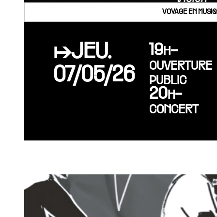
VOYAGE EN MUSIQ
↦JEU.
19h-
ouverture
07/05/26
public
20h-
concert