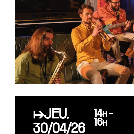
↦JEU.
14h -
16h
30/04/26