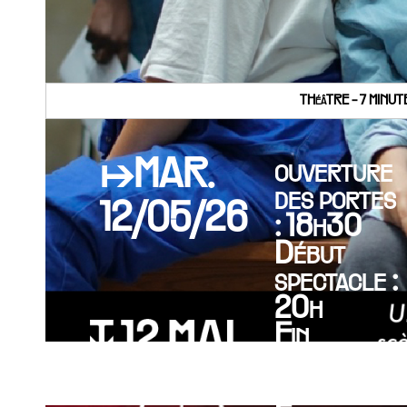
THéâTRE - 7 MINU
↦MAR.
ouverture
des portes
12/05/26
: 18h30
Début
spectacle :
20h
Fin
spectacle :
21h30