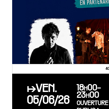
4
↦VEN.
18h00-
23h00
05/06/26
ouverture