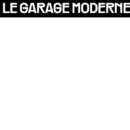
25 ANS
L'ASSOCIATION
AUTO
P
VÉLO
CANTINE
CULTURE
SOLIDARITÉS
DIY
LE CHANTIER
MAMMA
RÉSIDENTS
[X]
CONTACT
OASIS