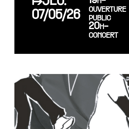
↦JEU.
19h-
ouverture
07/05/26
public
20h-
concert