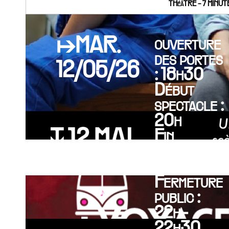
THéâTRE - 7 MINU
↦MAR.
ouverture
des portes
12/05/26
: 18h30
Début
spectacle :
20h
Fin
spectacle :
21h30
Fermeture
public :
22h-
22h30