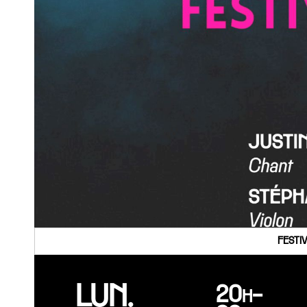
FESTI
LUN.
20h-