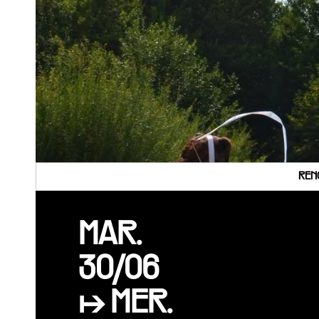
REN
MAR.
30/06
↦ MER.