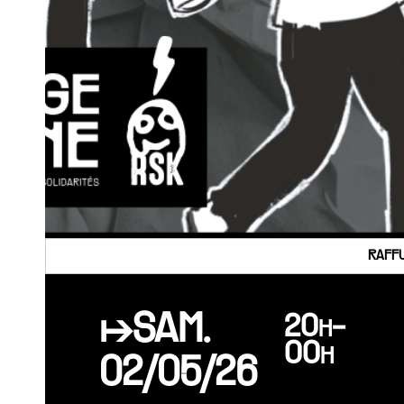
RAFFU
↦SAM.
20h-
00h
02/05/26