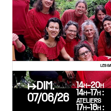
LES G
↦DIM.
14h-20h
14h-17h :
07/06/26
ateliers
17h-18h :