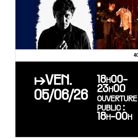
4
↦VEN.
18h00-
23h00
05/06/26
ouverture
public :
18h-00h