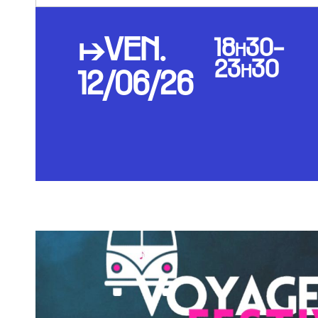
↦VEN.
18h30-
23h30
12/06/26