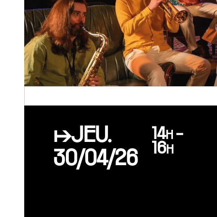
↦JEU.
14h -
16h
30/04/26