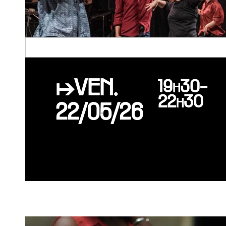
↦VEN.
19h30-
22h30
22/05/26