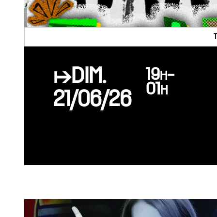
↦DIM.
19h-
01h
21/06/26