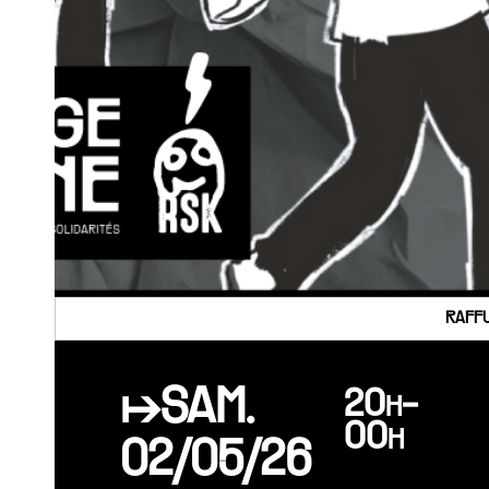
RAFFU
↦SAM.
20h-
00h
02/05/26