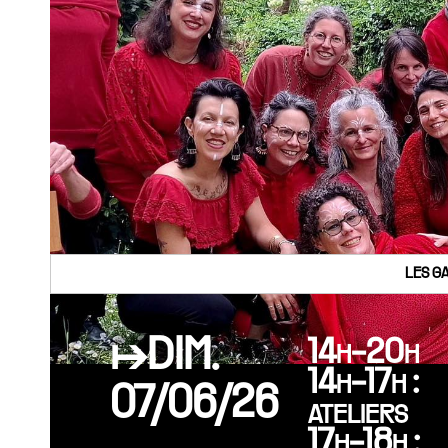
LES G
↦DIM.
14h-20h
14h-17h :
07/06/26
ateliers
17h-18h :