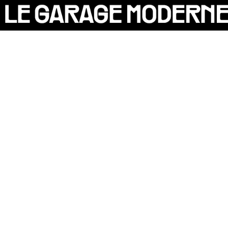
25 ANS
L'ASSOCIATION
AUTO
P
VÉLO
CANTINE
CULTURE
SOLIDARITÉS
DIY
LE CHANTIER
MAMMA
RÉSIDENTS
[X]
CONTACT
OASIS