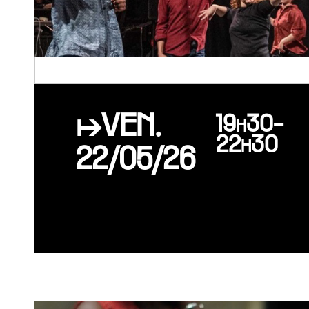
↦VEN.
19h30-
22h30
22/05/26