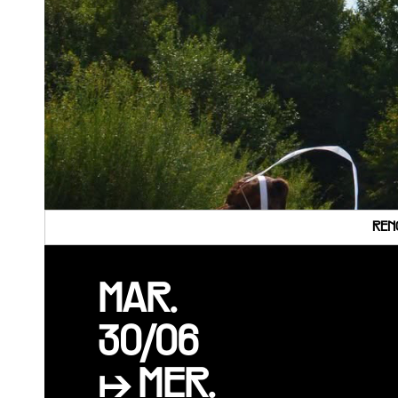
REN
MAR.
30/06
↦ MER.