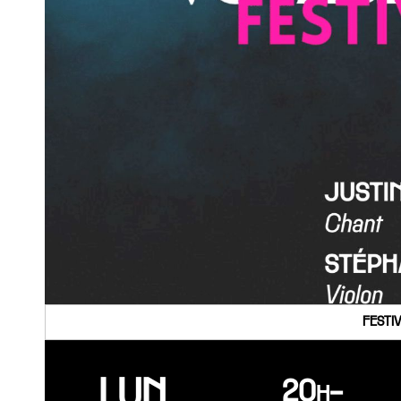
FESTI
LUN.
20h-