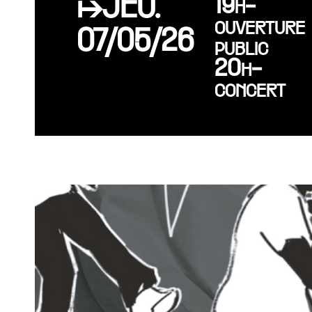
↦JEU.
19h-
ouverture
07/05/26
public
20h-
concert