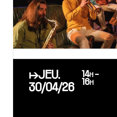
↦JEU.
14h -
16h
30/04/26