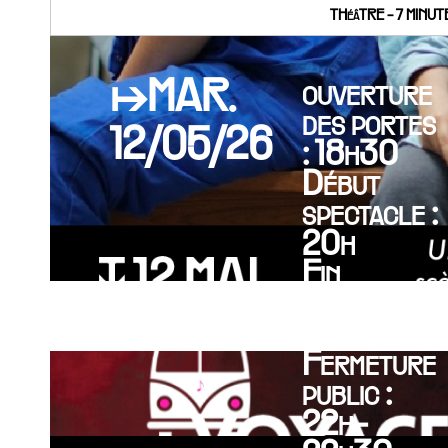
THéâTRE - 7 MINU
↦MAR.
ouverture
des portes
12/05/26
: 18h30
Début
spectacle :
20h
Fin
spectacle :
21h30
Fermeture
public :
22h-