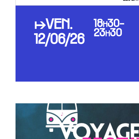
↦VEN.
18h30-
23h30
12/06/26