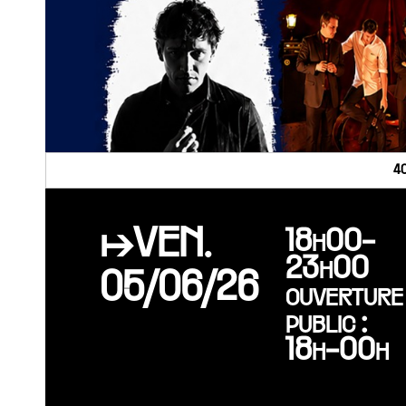
4
↦VEN.
18h00-
23h00
05/06/26
ouverture
public :
18h-00h