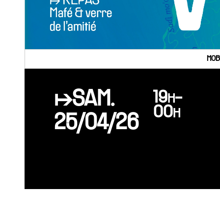
MOB
↦SAM.
19h-
00h
25/04/26