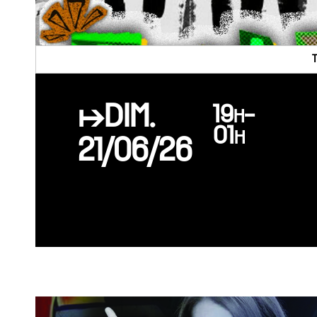
↦DIM.
19h-
01h
21/06/26