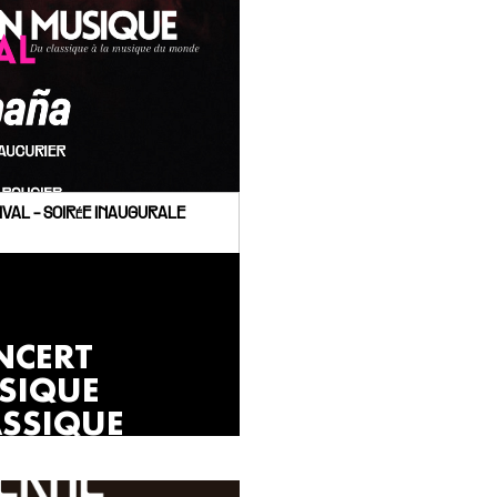
IVAL - SOIRéE INAUGURALE
NCERT
SIQUE
ASSIQUE