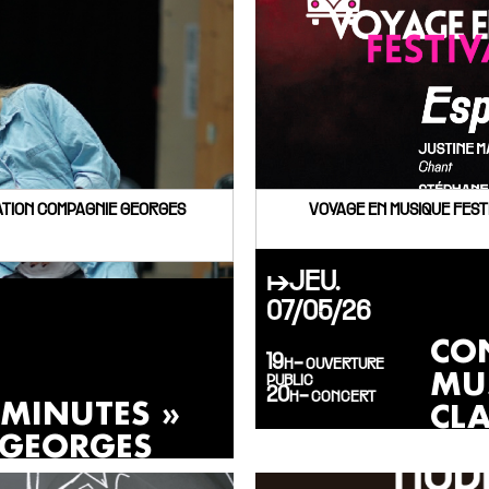
éATION COMPAGNIE GEORGES
VOYAGE EN MUSIQUE FEST
↦JEU.
07/05/26
CO
19h- ouverture
MU
public
20h- concert
 MINUTES »
CL
 GEORGES