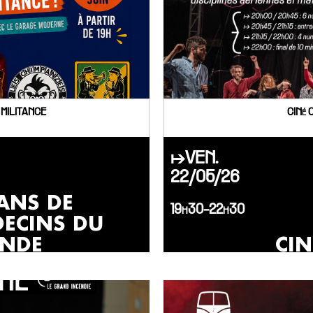
 MILITANCE
CINé 
↦VEN.
22/05/26
ANS DE
19h30-22h30
ECINS DU
NDE
CIN