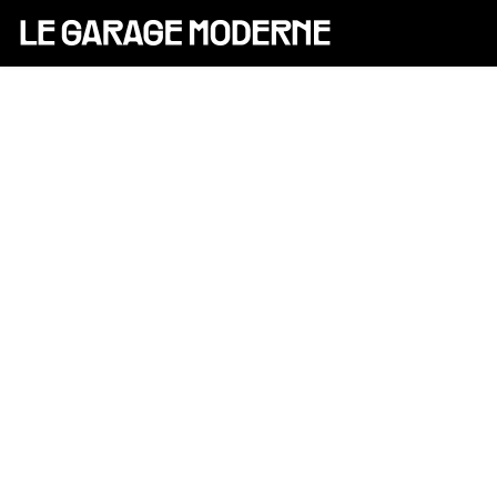
25 ANS
L'ASSOCIATION
AUTO
VÉLO
CANTINE
CULTURE
SOLIDARITÉS
DIY
[X]
LE CHANTIER
MAMMA
RÉSIDENTS
CONTACT
OASIS