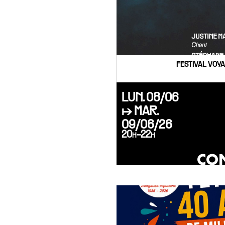
FESTIVAL VOYA
LUN. 08/06
↦ MAR.
09/06/26
20h-22h
CON