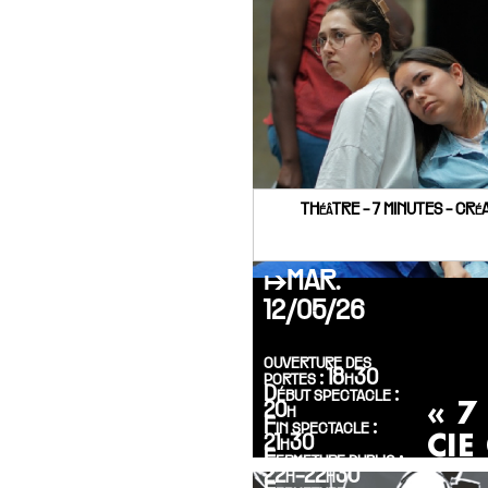
THéâTRE - 7 MINUTES - CR
↦MAR.
12/05/26
ouverture des
portes : 18h30
Début spectacle :
« 7
20h
Fin spectacle :
CIE
21h30
Fermeture public :
22h-22h30