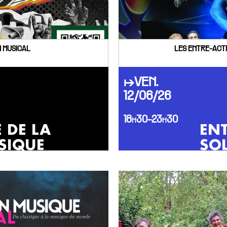
 MUSICAL
LES ENTRE-ACTE
↦VEN.
12/06/26
18h30-23h30
E DE LA
ENT
SIQUE
SOL