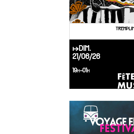
TREMPLIN
↦DIM.
21/06/26
19h-01h
FêT
MU