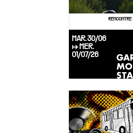
RENCONTRE 
MAR. 30/06
↦ MER.
01/07/26
GA
MO
ST