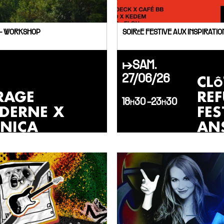
- WORKSHOP
SOIRéE FESTIVE AUX INSPIRATI
↦SAM.
CL
27/06/26
RAGE
RE
18h30 -23h30
DERNE X
FES
ANICA
AN