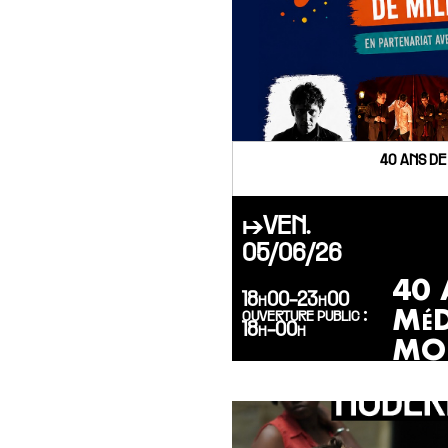
40 ANS DE
↦VEN.
05/06/26
40 
18h00-23h00
MéD
ouverture public :
18h-00h
MO