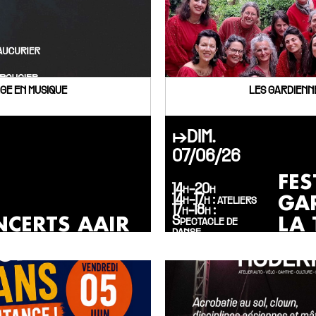
GE EN MUSIQUE
LES GARDIENN
↦DIM.
07/06/26
FES
14h-20h
GA
14h-17h : ateliers
17h-18h :
CERTS AAIR
LA 
Spectacle de
danse
18h-19h30 :
Concert