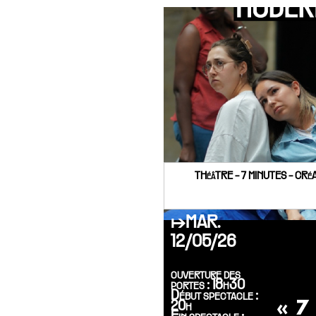
THéâTRE - 7 MINUTES - CR
↦MAR.
12/05/26
ouverture des
portes : 18h30
Début spectacle :
« 7
20h