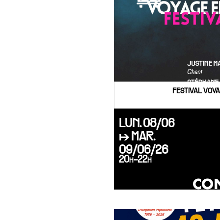
FESTIVAL VOYA
LUN. 08/06
↦ MAR.
09/06/26
20h-22h
CON