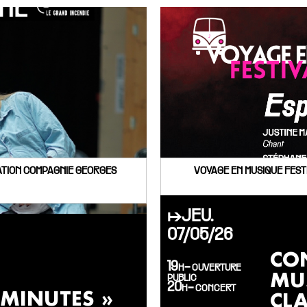
éATION COMPAGNIE GEORGES
VOYAGE EN MUSIQUE FEST
↦JEU.
07/05/26
CO
19h- ouverture
MU
public
20h- concert
 MINUTES »
CL