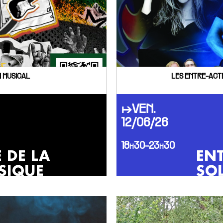
 MUSICAL
LES ENTRE-ACTE
↦VEN.
12/06/26
18h30-23h30
E DE LA
ENT
SIQUE
SOL