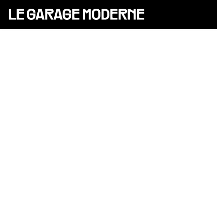
25 ANS
L'ASSOCIATION
AUTO
VÉLO
CANTINE
CULTURE
SOLIDARITÉS
DIY
[X]
LE CHANTIER
MAMMA
RÉSIDENTS
CONTACT
OASIS