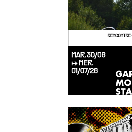
RENCONTRE 
MAR. 30/06
↦ MER.
01/07/26
GA
MO
ST