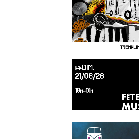
TREMPLIN
↦DIM.
21/06/26
19h-01h
FêT
MU