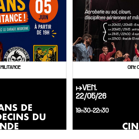
 MILITANCE
CINé 
↦VEN.
22/05/26
ANS DE
19h30-22h30
ECINS DU
NDE
CIN