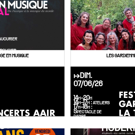
GE EN MUSIQUE
LES GARDIENN
↦DIM.
07/06/26
FES
14h-20h
GA
14h-17h : ateliers
17h-18h :
CERTS AAIR
LA 
Spectacle de
danse
18h-19h30 :
Concert