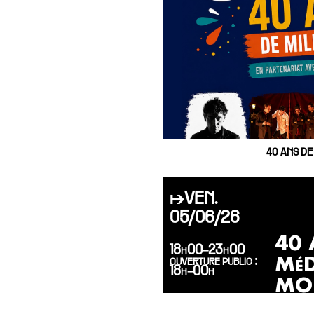
40 ANS DE
↦VEN.
05/06/26
40 
18h00-23h00
MéD
ouverture public :
18h-00h
MO