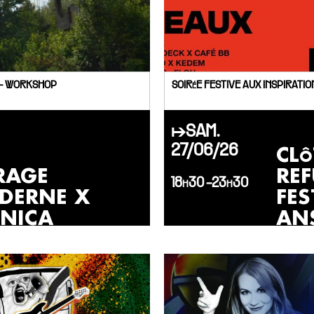
- WORKSHOP
SOIRéE FESTIVE AUX INSPIRATI
↦SAM.
CL
27/06/26
RAGE
RE
18h30 -23h30
DERNE X
FES
ANICA
AN