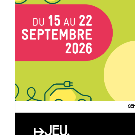
SEM
↦JEU.