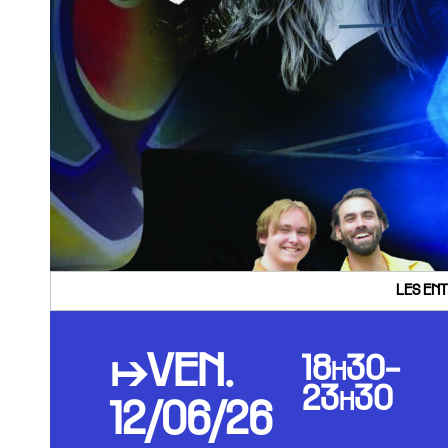
LES ENT
↦VEN.
18h30-
23h30
12/06/26