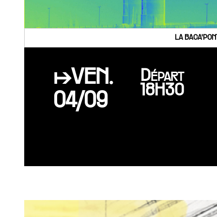
LA BACA'PON
↦VEN.
Départ
18H30
04/09