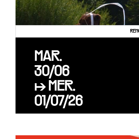
REN
MAR.
30/06
↦ MER.
01/07/26