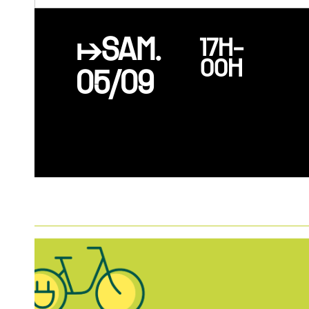
↦SAM.
17H-
00H
05/09