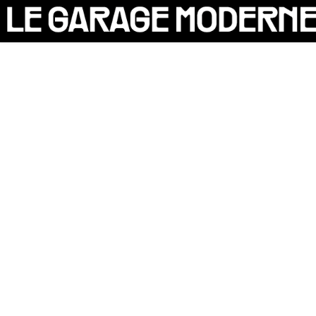
25 ANS
L'ASSOCIATION
AUTO
VÉLO
CANTINE
CULTURE
SOLIDARITÉS
DIY
LE CHANTIER
MAMMA
RÉSIDENTS
CONTACT
OASIS