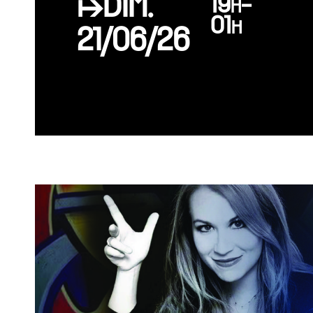
↦DIM.
19h-
01h
21/06/26