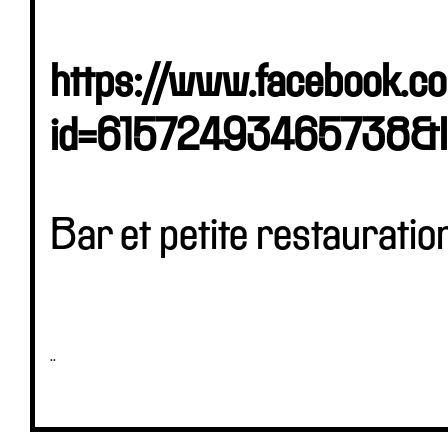
https://www.facebook.co
id=61572493465738&l
Bar et petite restauratio
..