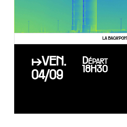
LA BACA'PON
↦VEN.
Départ
18H30
04/09