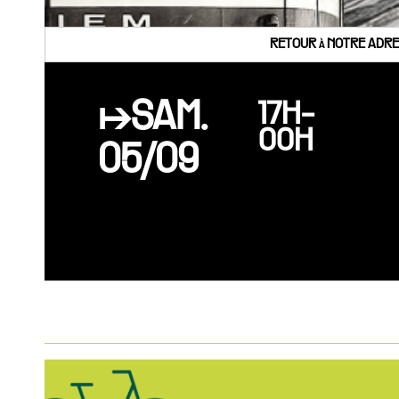
RETOUR à NOTRE ADRES
↦SAM.
17H-
00H
05/09