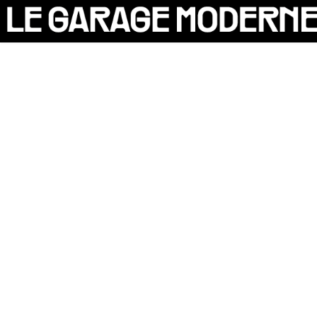
25 ANS
L'ASSOCIATION
AUTO
VÉLO
CANTINE
CULTURE
SOLIDARITÉS
DIY
LE CHANTIER
MAMMA
RÉSIDENTS
CONTACT
OASIS