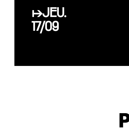
↦JEU.
17/09
P