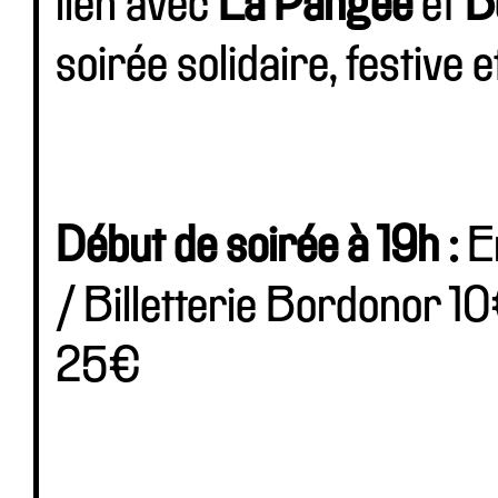
lien avec
La Pangée
et
B
soirée solidaire, festive 
Début de soirée à 19h :
En
/ Billetterie Bordonor 10
25€