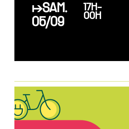
↦SAM.
17H-
00H
05/09