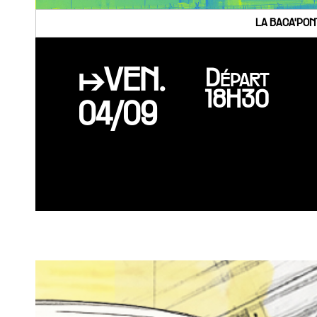
LA BACA'PON
↦VEN.
Départ
18H30
04/09