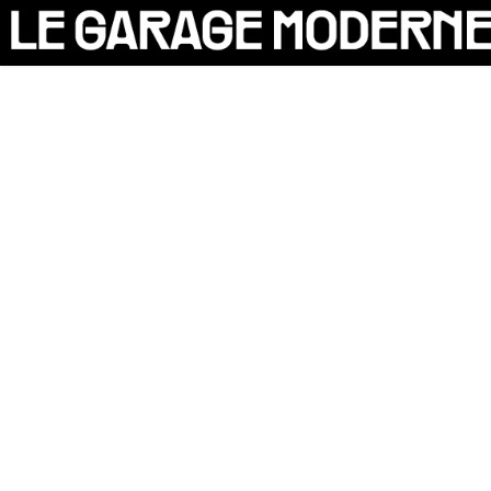
25 ANS
L'ASSOCIATION
AUTO
VÉLO
CANTINE
CULTURE
SOLIDARITÉS
DIY
LE CHANTIER
MAMMA
RÉSIDENTS
CONTACT
OASIS