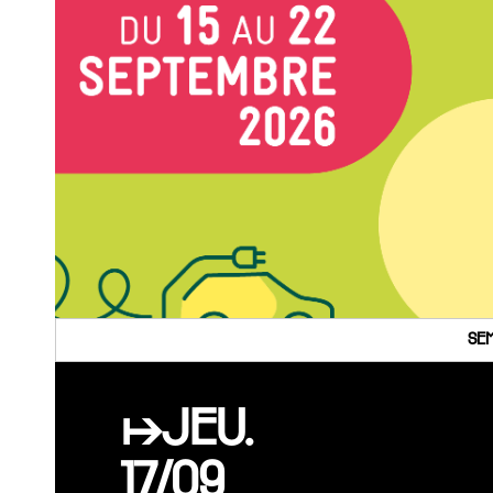
SEM
↦JEU.
17/09