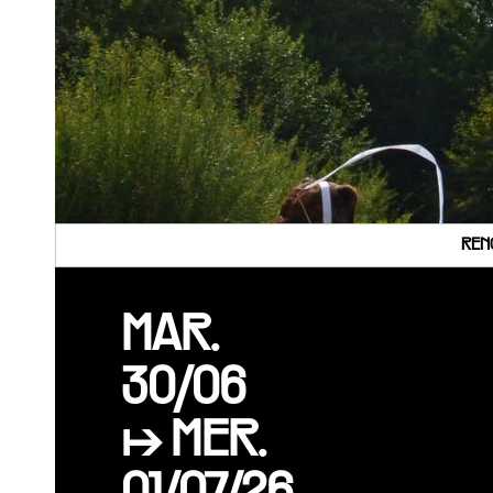
REN
MAR.
30/06
↦ MER.