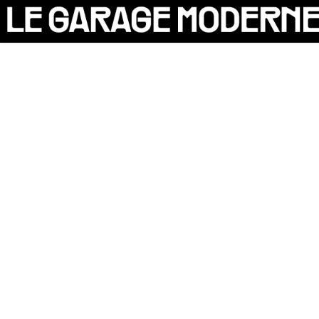
25 ANS
L'ASSOCIATION
AUTO
VÉLO
CANTINE
CULTURE
SOLIDARITÉS
DIY
LE CHANTIER
MAMMA
RÉSIDENTS
CONTACT
OASIS