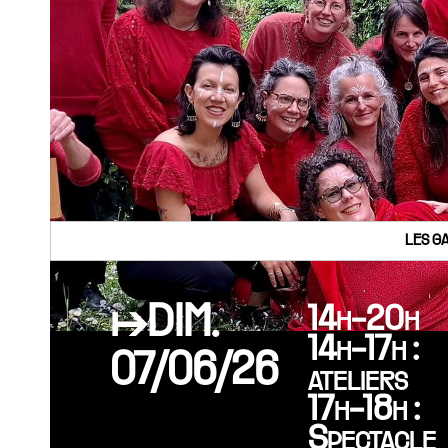
LES G
↦DIM.
14h-20h
14h-17h :
07/06/26
ateliers
17h-18h :
Spectacle