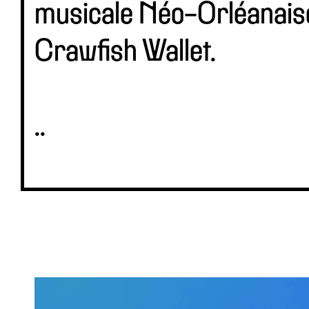
musicale Néo-Orléanaise 
Crawfish Wallet.
..