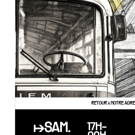
RETOUR à NOTRE ADRES
↦SAM.
17H-