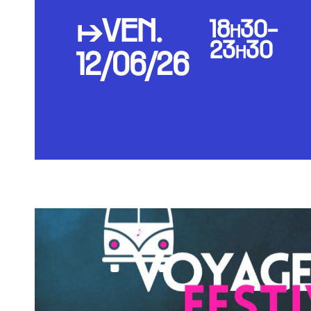
↦VEN.
18h30-
23h30
12/06/26