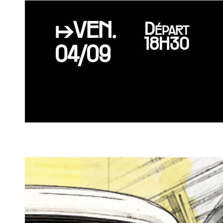
↦VEN.
Départ
18H30
04/09