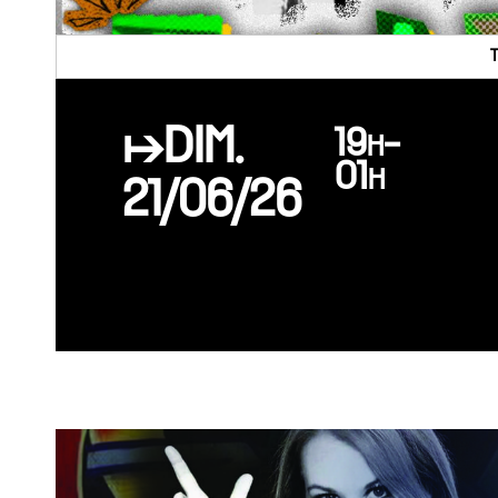
↦DIM.
19h-
01h
21/06/26