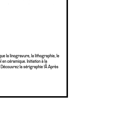
e la linogravure, la lithographie, le
en céramique. Initiation à la
r. Découvrez la sérigraphie !Â Après