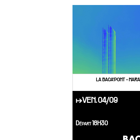
LA BACA'PONT - MARA
↦VEN. 04/09
Départ 18H30
BA