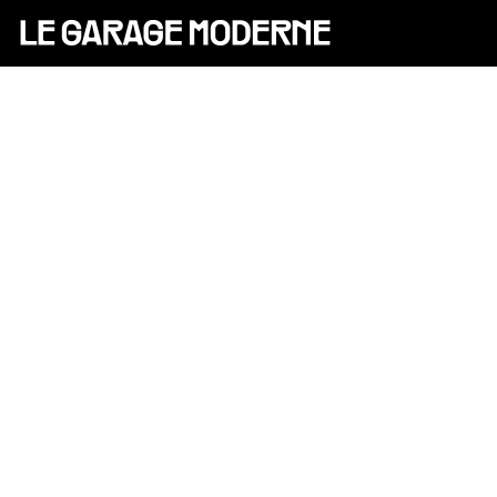
25 ANS
L'ASSOCIATION
AUTO
VÉLO
CANTINE
CULTURE
SOLIDARITÉS
DIY
LE CHANTIER
MAMMA
RÉSIDENTS
CONTACT
OASIS