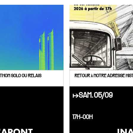
THON SOLO OU RELAIS
RETOUR à NOTRE ADRESSE HIST
↦SAM. 05/09
17H-00H
CAPONT
IN