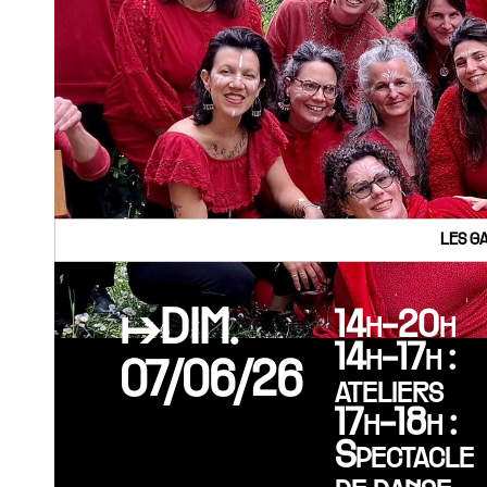
LES G
↦DIM.
14h-20h
14h-17h :
07/06/26
ateliers
17h-18h :
Spectacle