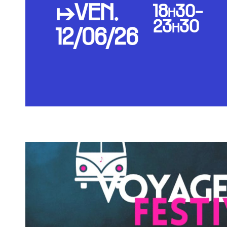
↦VEN.
18h30-
23h30
12/06/26