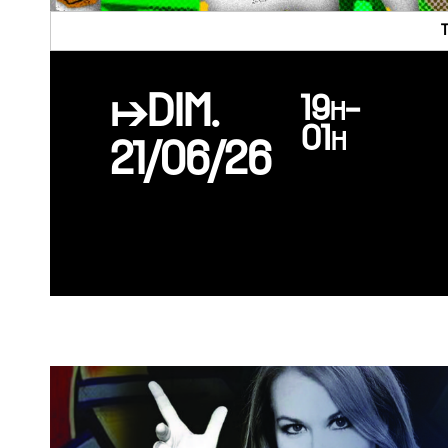
↦DIM.
19h-
01h
21/06/26