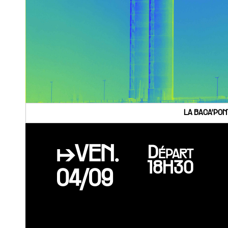
LA BACA'PON
↦VEN.
Départ
18H30
04/09