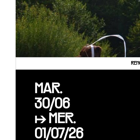
REN
MAR.
30/06
↦ MER.
01/07/26