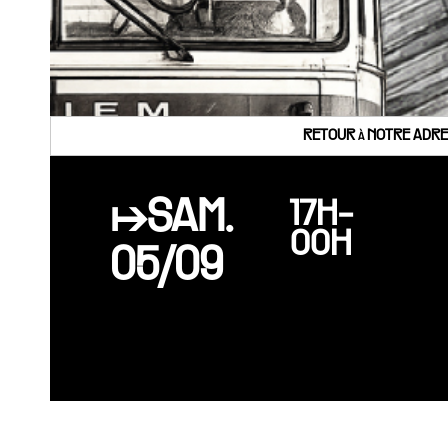
RETOUR à NOTRE ADRES
↦SAM.
17H-
00H
05/09