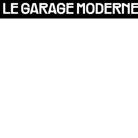
25 ANS
L'ASSOCIATION
AUTO
VÉLO
CANTINE
CULTURE
SOLIDARITÉS
DIY
LE CHANTIER
MAMMA
RÉSIDENTS
CONTACT
OASIS