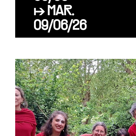
↦ MAR.
09/06/26