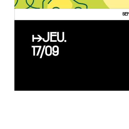
SEM
↦JEU.
17/09