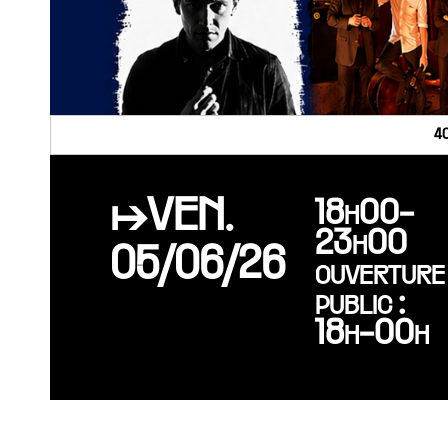
4
↦VEN.
18h00-
23h00
05/06/26
ouverture
public :
18h-00h