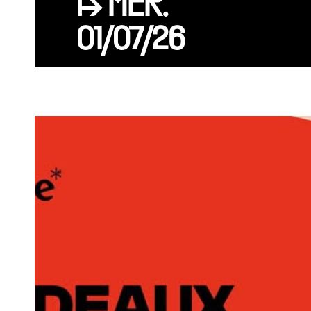
↦ MER.
01/07/26