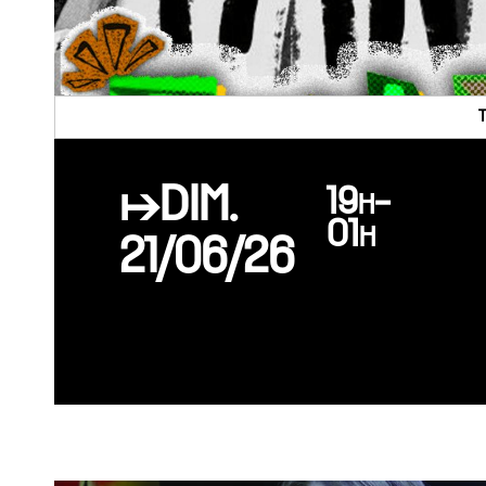
↦DIM.
19h-
01h
21/06/26