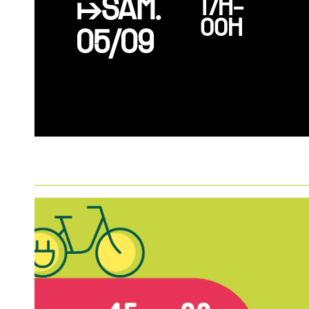
↦SAM.
17H-
00H
05/09