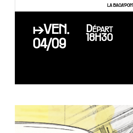
LA BACA'PON
↦VEN.
Départ
18H30
04/09