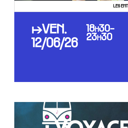
LES ENT
↦VEN.
18h30-
23h30
12/06/26