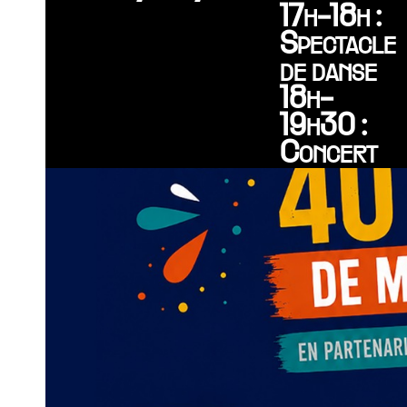
17h-18h :
Spectacle
de danse
18h-
19h30 :
Concert