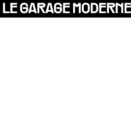
25 ANS
L'ASSOCIATION
AUTO
VÉLO
CANTINE
CULTURE
SOLIDARITÉS
DIY
LE CHANTIER
MAMMA
RÉSIDENTS
CONTACT
OASIS