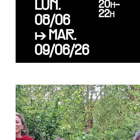
LUN.
20h-
22h
08/06
↦ MAR.
09/06/26