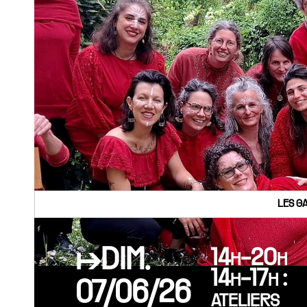
LES G
↦DIM.
14h-20h
14h-17h :
07/06/26
ateliers