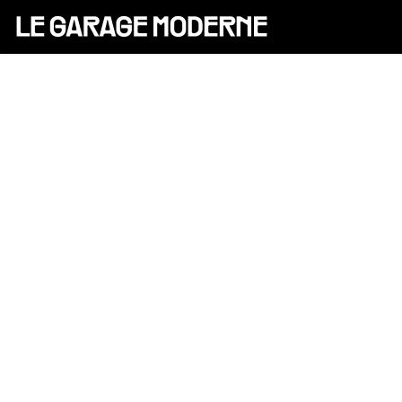
25 ANS
L'ASSOCIATION
AUTO
VÉLO
CANTINE
CULTURE
SOLIDARITÉS
DIY
LE CHANTIER
MAMMA
RÉSIDENTS
CONTACT
OASIS
PRIVATISATIONS