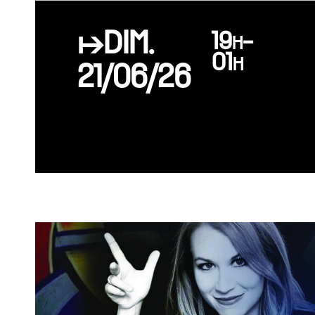
↦DIM.
19h-
01h
21/06/26