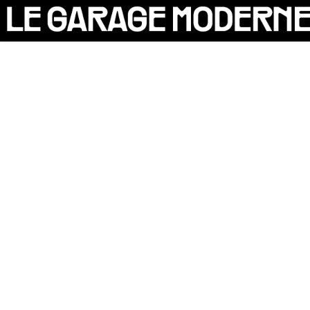
25 ANS
L'ASSOCIATION
AUTO
VÉLO
CANTINE
CULTURE
SOLIDARITÉS
DIY
LE CHANTIER
MAMMA
RÉSIDENTS
CONTACT
OASIS