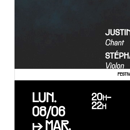
FESTI
LUN.
20h-
22h
08/06
↦ MAR.