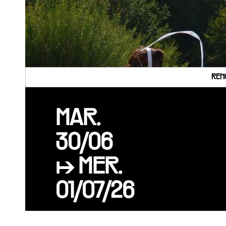
REN
MAR.
30/06
↦ MER.
01/07/26