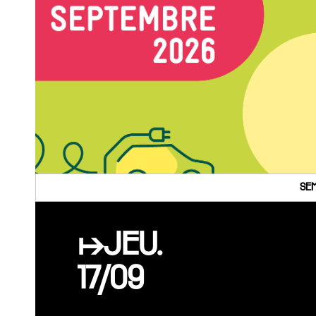
SEM
↦JEU.
17/09