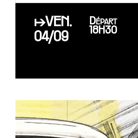
↦VEN.
Départ
18H30
04/09