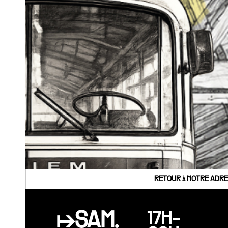
RETOUR à NOTRE ADRES
↦SAM.
17H-